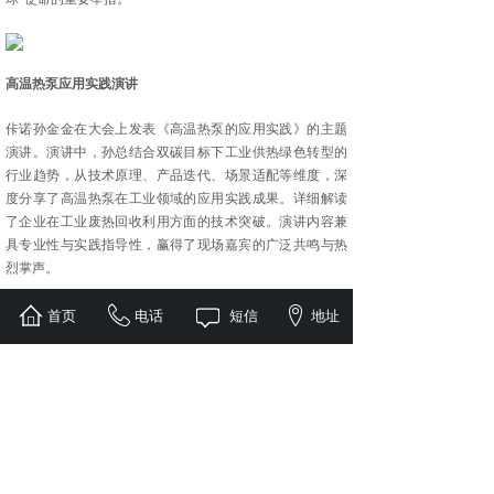
高温热泵应用实践演讲
佧诺孙金金在大会上发表《高温热泵的应用实践》的主题
演讲。演讲中，孙总结合双碳目标下工业供热绿色转型的
行业趋势，从技术原理、产品迭代、场景适配等维度，深
度分享了高温热泵在工业领域的应用实践成果。详细解读
了企业在工业废热回收利用方面的技术突破。演讲内容兼
具专业性与实践指导性，赢得了现场嘉宾的广泛共鸣与热
烈掌声。
首页
电话
短信
地址
坚守初心共筑生态，贡献佧诺力量。双碳目标引领下，绿
色低碳转型已是必然趋势。未来，佧诺将切实履行常务理
事单位职责，以此次大会为契机，主动凝聚产业链上下游
力量，积极参与产业协同创新，助力搭建高效的资源对接
与技术交流平台；同时聚焦渠道伙伴需求，提供更全面的
支持与服务，以过硬的技术产品与成熟的解决方案深化渠
道协同，赋能渠道升级。依托高温热泵技术研究中心的创