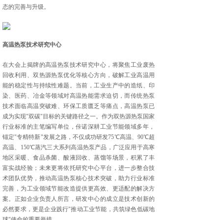
态的完善与升级。
高温热泵技术研究中心
在大会上揭牌的高温热泵技术研究中心，将聚焦工业废热
回收利用、双热源热泵优化等核心方向，破解工业高温用
能的稳定性与持续性难题。当前，工业生产中的造纸、印
染、医药、冶金等领域对高温热能需求迫切，而传统热泵
技术面临高温突破难、环保工质匮乏等痛点，高温热泵已
成为实现"双碳"目标的关键路径之一。作为双热源热泵国家
行业标准的主笔编写单位，佧诺深耕工业节能领域多年，
锚定"专精特新"发展之路，不仅成功研发75℃高温、90℃超
高温、150℃蒸汽三大系列高温热泵产品，广泛应用于高寒
地区采暖、食品杀菌、酸液回收、蒸馏等场景，积累了丰
富实战经验；未来更将依托研究中心平台，进一步整合技
术团队优势，推动高温热泵核心技术突破，助力行业标准
完善，为工业领域节能改造提供更高效、更适配的解决方
案。正如企业负责人所言，研发中心的成立是技术创新的
必然要求，更是企业践行"推动工业节能，共筑绿色低碳地
球"使命的重要举措。