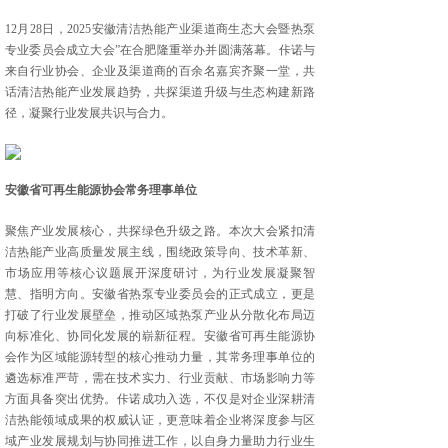
12月28日，2025安徽清洁热能产业渠道商生态大会暨热泵
专业委员会成立大会”在合肥隆重举办并圆满落幕。佧诺与
来自行业协会、企业及渠道商的百余名嘉宾齐聚一堂，共
话清洁热能产业发展趋势，共探渠道升级与生态构建新路
径，凝聚行业发展共识与合力。
安徽省可再生能源协会常务理事单位
聚焦产业发展核心，共探绿色升级之路。本次大会紧扣清
洁热能产业高质量发展主线，围绕政策导向、技术革新、
市场应用等核心议题展开深度研讨，为行业发展凝聚智
慧、指明方向。安徽省热泵专业委员会的正式成立，更是
打破了行业发展壁垒，推动区域热泵产业从分散化布局迈
向标准化、协同化发展的崭新征程。安徽省可再生能源协
会作为区域能源转型的核心推动力量，其常务理事单位的
遴选标准严苛，需在技术实力、行业贡献、市场影响力等
方面具备突出优势。佧诺成功入选，不仅是对企业深耕清
洁热能领域成果的权威认证，更意味着企业将深度参与区
域产业发展规划与协同推进工作，以自身力量助力行业生