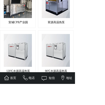
宣城CPB产业园
双源高温热泵
120℃水源高温热泵
90℃水源高温热泵
首页
电话
短信
地址
<
1
2
3
4
5
...
13
14
>